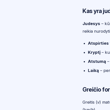
Kas yra j
Judesys
– kūn
reikia nurodyti
Atspirties
Kryptį
– ku
Atstumą
–
Laiką
– per
Greičio fo
Greitis (
v
) mat
(km/h).