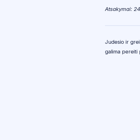
Atsakymai: 24
Judesio ir gre
galima pereiti 
Mokslo
polis
Hom