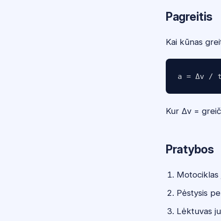
Pagreitis
Kai kūnas grei
Kur Δv = greič
Pratybos
Motociklas
Pėstysis pe
Lėktuvas ju