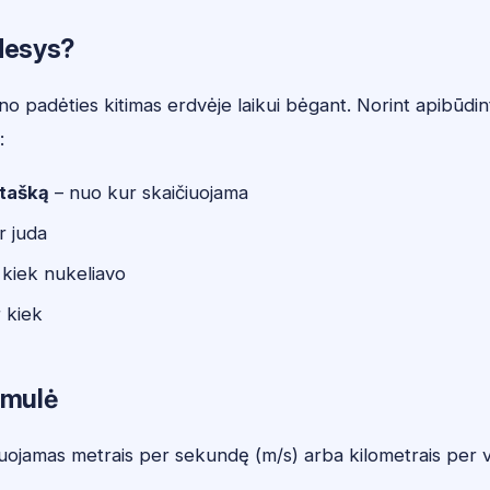
udesys?
o padėties kitimas erdvėje laikui bėgant. Norint apibūdint
:
 tašką
– nuo kur skaičiuojama
r juda
 kiek nukeliavo
 kiek
rmulė
uojamas metrais per sekundę (m/s) arba kilometrais per 