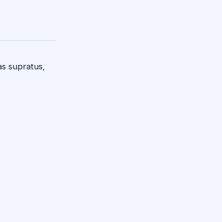
as supratus,
©
2026
Mokslopolis.com