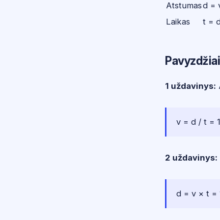
Atstumas
d = 
Laikas
t = d
Pavyzdžia
1 uždavinys:
A
v = d / t =
2 uždavinys:
d = v × t =