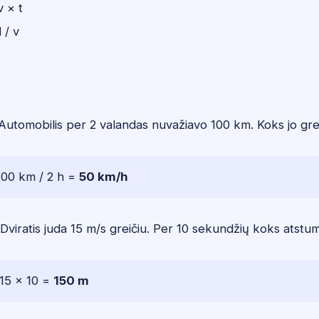
v × t
 / v
i
utomobilis per 2 valandas nuvažiavo 100 km. Koks jo grei
 100 km / 2 h =
50 km/h
Dviratis juda 15 m/s greičiu. Per 10 sekundžių koks atstu
 15 × 10 =
150 m