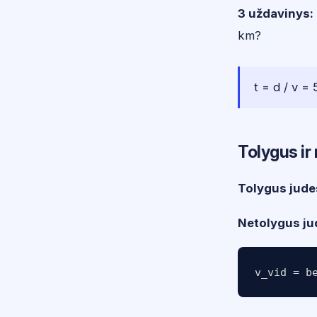
3 uždavinys:
km?
t = d / v =
Tolygus ir
Tolygus jude
Netolygus j