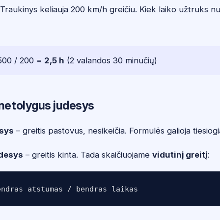
Traukinys keliauja 200 km/h greičiu. Kiek laiko užtruks n
 500 / 200 =
2,5 h
(2 valandos 30 minučių)
 netolygus judesys
sys
– greitis pastovus, nesikeičia. Formulės galioja tiesiogia
udesys
– greitis kinta. Tada skaičiuojame
vidutinį greitį
: