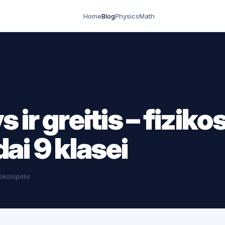
Home
Blog
Physics
Math
 ir greitis – fiziko
ai 9 klasei
okslopolis