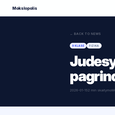
Mokslo
polis
←
BACK TO NEWS
9 KLASĖ
FIZIKA
Judesys
pagrind
2026-01-15
2 min skaitymo
M