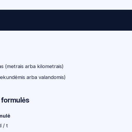
s (metrais arba kilometrais)
sekundėmis arba valandomis)
 formulės
mulė
 / t