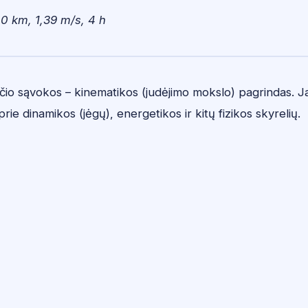
0 km, 1,39 m/s, 4 h
ičio sąvokos – kinematikos (judėjimo mokslo) pagrindas. J
prie dinamikos (jėgų), energetikos ir kitų fizikos skyrelių.
e
Blog
Physics book
Math book
Įdomūs tyrimai
mokslopolis@gmail.com