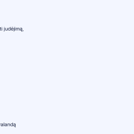
i judėjimą,
valandą