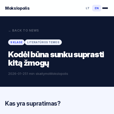
Mokslo
polis
LT
EN
←
BACK TO NEWS
9 KLASĖ
LITERATŪROS TEMOS
Kodėl būna sunku suprasti
kitą žmogų
2026-01-25
1 min skaitymo
Mokslopolis
Kas yra supratimas?