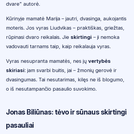
dvare" autorė.
Kūrinyje mamatė Marija – jautri, dvasinga, aukojantis
moteris. Jos vyras Liudvikas – praktiškas, griežtas,
rūpinasi dvaro reikalais. Jie
skirtingi
– ji nemoka
vadovauti tarnams taip, kaip reikalauja vyras.
Vyras nesupranta mamatės, nes jų
vertybės
skiriasi
: jam svarbi buitis, jai – žmonių gerovė ir
dvasingumas. Tai nesutarimas, kilęs ne iš blogumo,
o iš nesutampančio pasaulio suvokimo.
Jonas Biliūnas: tėvo ir sūnaus skirtingi
pasauliai