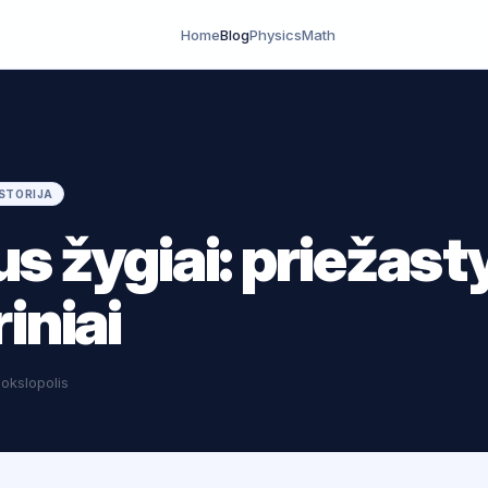
Home
Blog
Physics
Math
ISTORIJA
s žygiai: priežasty
riniai
okslopolis