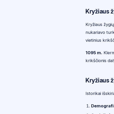
Kryžiaus ž
Kryžiaus žygių
nukariavo turka
vietinius krik
1095 m.
Klerm
krikščionis da
Kryžiaus ž
Istorikai išski
Demografi