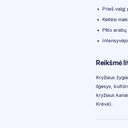
Prieš valgį
Keitėsi mais
Plito arabų
Intensyvėj
Reikšmė li
Kryžiaus žygia
ilgesys, kultū
kryžiaus kariai
Krėvė).