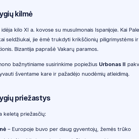
ygių kilmė
 idėja kilo XI a. kovose su musulmonais Ispanijoje. Kai Pale
i seldžiukai, jie ėmė trukdyti krikščionių piligrimystėms ir
ščionis. Bizantija paprašė Vakarų paramos.
ono bažnytiniame susirinkime popiežius
Urbonas II
pakv
lyvauti šventame kare ir pažadėjo nuodėmių atleidimą.
ygių priežastys
ria keletą priežasčių:
nė
– Europoje buvo per daug gyventojų, žemės trūko