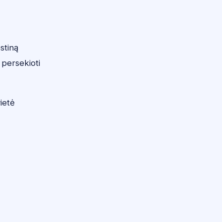
stiną
 persekioti
ietė