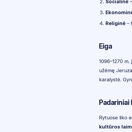
Socialinė
–
Ekonomin
Religinė
– 
Eiga
1096–1270 m.
užėmę Jeruzalę
karalystė. Gyn
Padariniai
Rytuose liko eu
kultūros lai