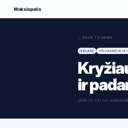
Mokslo
polis
←
BACK TO NEWS
9 KLASĖ
VIDURAMŽIAI IR 
Kryžiau
ir pada
2026-02-03
1 min skaitymo
M