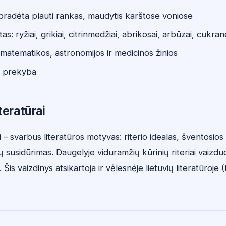
 pradėta plauti rankas, maudytis karštose voniose
tas: ryžiai, grikiai, citrinmedžiai, abrikosai, arbūzai, cukr
 matematikos, astronomijos ir medicinos žinios
o prekyba
teratūrai
i – svarbus literatūros motyvas: riterio idealas, šventosio
rų susidūrimas. Daugelyje viduramžių kūrinių riteriai vaizdu
. Šis vaizdinys atsikartoja ir vėlesnėje lietuvių literatūroje 