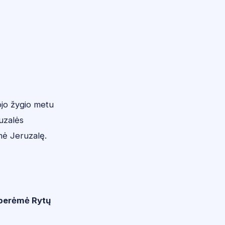
ojo žygio metu
uzalės
ėmė Jeruzalę.
perėmė Rytų