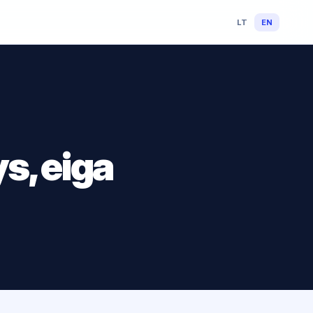
LT
EN
s, eiga