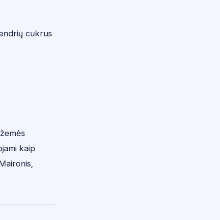
anendrių cukrus
s žemės
ojami kaip
(Maironis,