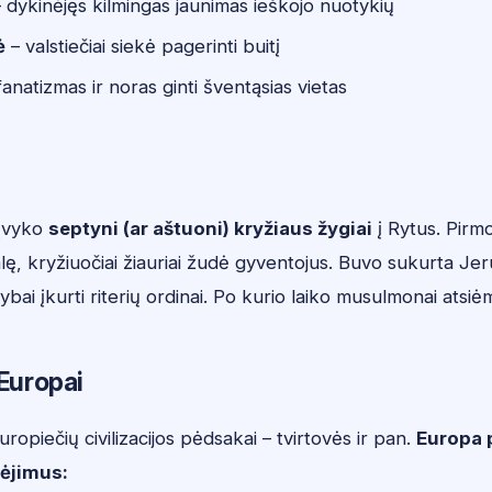
 dykinėjęs kilmingas jaunimas ieškojo nuotykių
ė
– valstiečiai siekė pagerinti buitį
fanatizmas ir noras ginti šventąsias vietas
 įvyko
septyni (ar aštuoni) kryžiaus žygiai
į Rytus. Pirm
, kryžiuočiai žiauriai žudė gyventojus. Buvo sukurta Jer
ybai įkurti riterių ordinai. Po kurio laiko musulmonai atsi
 Europai
ropiečių civilizacijos pėdsakai – tvirtovės ir pan.
Europa 
mėjimus: