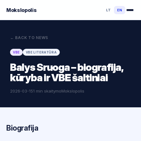
Mokslo
polis
LT
EN
←
BACK TO NEWS
VBE
VBE LITERATŪRA
Balys Sruoga – biografija,
kūryba ir VBE šaltiniai
2026-03-15
1 min skaitymo
Mokslopolis
Biografija