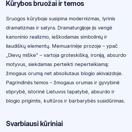
Kūrybos bruožai ir temos
Sruogos kūryboje susipina modernizmas, lyrinis
dramatizmas ir satyra. Dramaturgijoje jis vengė
kanoninio realizmo, ieškodamas simbolinių ir
liaudiškų elementų. Memuarinėje prozoje – ypač
„Dievų miške" – vartoja groteskišką, ironiją, absurdo
motyvus, siekdamas perteikti neperteikiamą:
žmogaus orumą net absoliutaus blogio akivaizdoje.
Pagrindinės temos – žmogaus orumas ir gyvybinė
stiprybė, istorinė Lietuvos tapatybė, absurdo ir
blogio prigimtis, kultūros ir barbarybės susidūrimas.
Svarbiausi kūriniai