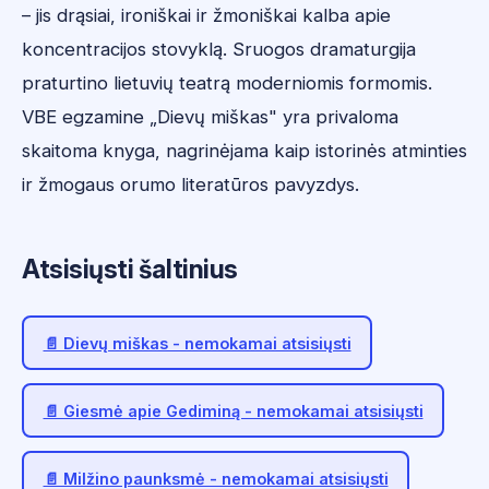
– jis drąsiai, ironiškai ir žmoniškai kalba apie
koncentracijos stovyklą. Sruogos dramaturgija
praturtino lietuvių teatrą moderniomis formomis.
VBE egzamine „Dievų miškas" yra privaloma
skaitoma knyga, nagrinėjama kaip istorinės atminties
ir žmogaus orumo literatūros pavyzdys.
Atsisiųsti šaltinius
📄 Dievų miškas - nemokamai atsisiųsti
📄 Giesmė apie Gediminą - nemokamai atsisiųsti
📄 Milžino paunksmė - nemokamai atsisiųsti