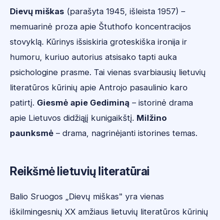
Dievų miškas
(parašyta 1945, išleista 1957) –
memuarinė proza apie Štuthofo koncentracijos
stovyklą. Kūrinys išsiskiria groteskiška ironija ir
humoru, kuriuo autorius atsisako tapti auka
psichologine prasme. Tai vienas svarbiausių lietuvių
literatūros kūrinių apie Antrojo pasaulinio karo
patirtį.
Giesmė apie Gediminą
– istorinė drama
apie Lietuvos didžiąjį kunigaikštį.
Milžino
paunksmė
– drama, nagrinėjanti istorines temas.
Reikšmė lietuvių literatūrai
Balio Sruogos „Dievų miškas" yra vienas
iškilmingesnių XX amžiaus lietuvių literatūros kūrinių