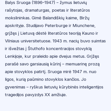
Balys Sruoga (1896–1947) – žymus lietuvių
rašytojas, dramaturgas, poetas ir literatūros
mokslininkas. Gimė Balandiškių kaime, Biržų
apskrityje. Studijavo Peterburge ir Miunchene,
grįžęs į Lietuvą dėstė literatūros teoriją Kauno ir
Vilniaus universitetuose. 1943 m. nacių buvo suimtas
ir išvežtas į Štuthofo koncentracijos stovyklą
Lenkijoje, kur praleido apie dvejus metus. Grįžęs
parašė savo garsiausią kūrinį – memuarinę prozą
apie stovyklos patirtį. Sruoga mirė 1947 m. nuo
ligos, kurią paūmino stovyklos kančios. Jo
gyvenimas – ryškus lietuvių kūrybinės inteligentijos
tragedijos pavyzdys XX amžiuje.