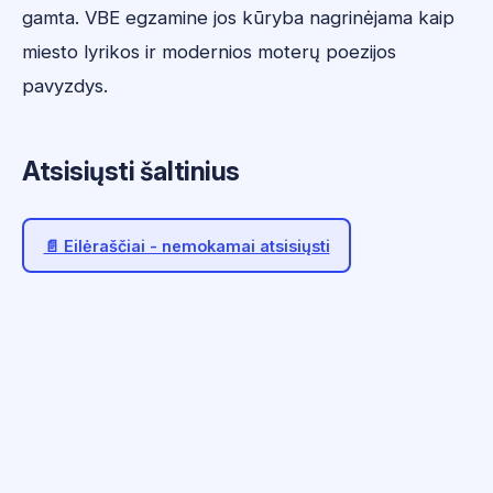
gamta. VBE egzamine jos kūryba nagrinėjama kaip
miesto lyrikos ir modernios moterų poezijos
pavyzdys.
Atsisiųsti šaltinius
📄 Eilėraščiai - nemokamai atsisiųsti