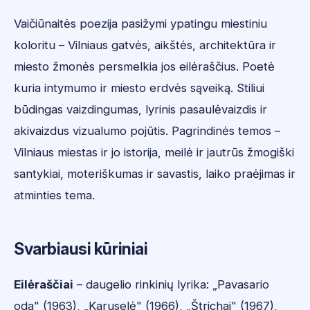
Vaičiūnaitės poezija pasižymi ypatingu miestiniu
koloritu – Vilniaus gatvės, aikštės, architektūra ir
miesto žmonės persmelkia jos eilėraščius. Poetė
kuria intymumo ir miesto erdvės sąveiką. Stiliui
būdingas vaizdingumas, lyrinis pasaulėvaizdis ir
akivaizdus vizualumo pojūtis. Pagrindinės temos –
Vilniaus miestas ir jo istorija, meilė ir jautrūs žmogiški
santykiai, moteriškumas ir savastis, laiko praėjimas ir
atminties tema.
Svarbiausi kūriniai
Eilėraščiai
– daugelio rinkinių lyrika: „Pavasario
oda" (1963), „Karuselė" (1966), „Štrichai" (1967),