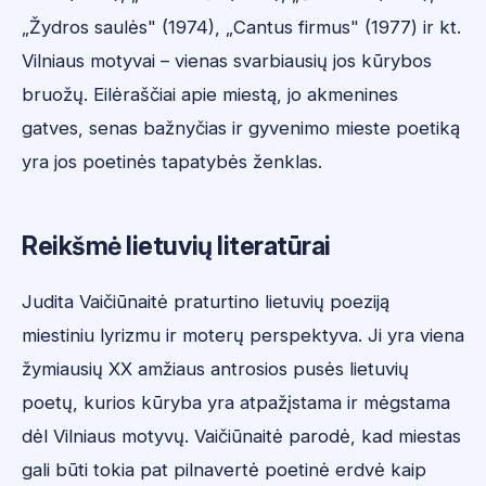
„Žydros saulės" (1974), „Cantus firmus" (1977) ir kt.
Vilniaus motyvai – vienas svarbiausių jos kūrybos
bruožų. Eilėraščiai apie miestą, jo akmenines
gatves, senas bažnyčias ir gyvenimo mieste poetiką
yra jos poetinės tapatybės ženklas.
Reikšmė lietuvių literatūrai
Judita Vaičiūnaitė praturtino lietuvių poeziją
miestiniu lyrizmu ir moterų perspektyva. Ji yra viena
žymiausių XX amžiaus antrosios pusės lietuvių
poetų, kurios kūryba yra atpažįstama ir mėgstama
dėl Vilniaus motyvų. Vaičiūnaitė parodė, kad miestas
gali būti tokia pat pilnavertė poetinė erdvė kaip