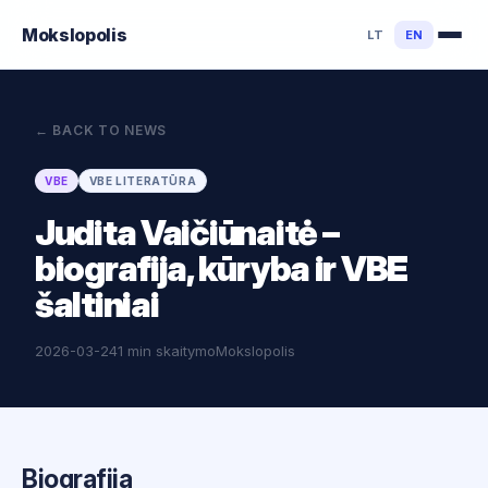
Mokslo
polis
LT
EN
←
BACK TO NEWS
VBE
VBE LITERATŪRA
Judita Vaičiūnaitė –
biografija, kūryba ir VBE
šaltiniai
2026-03-24
1 min skaitymo
Mokslopolis
Biografija