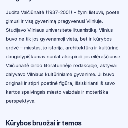
Judita Vaičiūnaitė (1937–2001) – žymi lietuvių poetė,
gimusi ir visą gyvenimą pragyvenusi Vilniuje.
Studijavo Vilniaus universitete lituanistiką. Vilnius
buvo ne tik jos gyvenamoji vieta, bet ir kūrybos
erdvė – miestas, jo istorija, architektūra ir kultūrinė
daugialypiškumas nuolat atsispindi jos eilėraščiuose.
Vaičiūnaitė dirbo literatūrinėje redakcijoje, aktyviai
dalyvavo Vilniaus kultūriniame gyvenime. Ji buvo
originali ir stipri poetinė figūra, išsiskirianti iš savo
kartos spalvingais miesto vaizdais ir moteriška
perspektyva.
Kūrybos bruožai ir temos