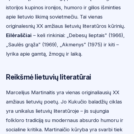
istorijos kupinos ironijos, humoro ir gilios išminties
apie lietuvio likimą sovietmečiu. Tai vienas
originalesnių XX amžiaus lietuvių literatūros kūrinių.
Eilėraščiai
– keli rinkiniai: „Debesų lieptais" (1966),
„Saulės grąža" (1969), „Akmenys" (1975) ir kiti –
lyrika apie gamtą, žmogų ir laiką.
Reikšmė lietuvių literatūrai
Marcelijus Martinaitis yra vienas originaliausių XX
amžiaus lietuvių poetų. Jo Kukučio baladžių ciklas
yra unikalus lietuvių literatūroje – jis sujungia
folkloro tradiciją su modernaus absurdo humoru ir
socialine kritika. Martinaičio kūryba yra svarbi tiek