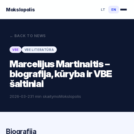
Mokslo
polis
LT
EN
←
BACK TO NEWS
VBE
VBE LITERATŪRA
Marcelijus Martinaitis –
biografija, kūryba ir VBE
šaltiniai
2026-03-23
1 min skaitymo
Mokslopolis
Biografija