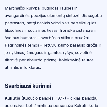
Martinaičio kūrybai būdingas liaudies ir
avangardinės poezijos elementų sintezė. Jis sugeba
paprastais, netgi naiviais vaizdiniais perteikti gilias
filosofines ir socialines tiesas. Ironiška distancija ir
švelnus humoras – svarbūs jo stiliaus bruožai.
Pagrindinės temos – lietuvių kaimo pasaulio grožis ir
jo nykimas, žmogaus ir gamtos ryšys, sovietinė
tikrovė per absurdo prizmę, kolektyvinė tautos
atmintis ir folkloras.
Svarbiausi kūriniai
Kukutis
(Kukučio baladės, 1977) – ciklas baladžių
apie naivų, bet išmintingą personažą Kukutį, kurio