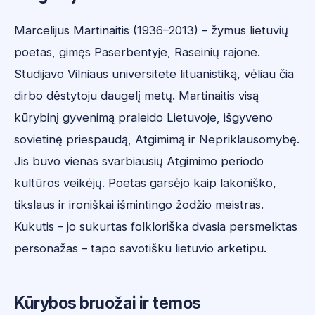
Marcelijus Martinaitis (1936–2013) – žymus lietuvių
poetas, gimęs Paserbentyje, Raseinių rajone.
Studijavo Vilniaus universitete lituanistiką, vėliau čia
dirbo dėstytoju daugelį metų. Martinaitis visą
kūrybinį gyvenimą praleido Lietuvoje, išgyveno
sovietinę priespaudą, Atgimimą ir Nepriklausomybę.
Jis buvo vienas svarbiausių Atgimimo periodo
kultūros veikėjų. Poetas garsėjo kaip lakoniško,
tikslaus ir ironiškai išmintingo žodžio meistras.
Kukutis – jo sukurtas folkloriška dvasia persmelktas
personažas – tapo savotišku lietuvio arketipu.
Kūrybos bruožai ir temos