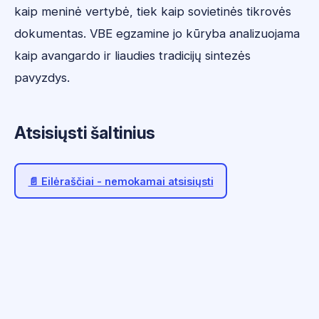
kaip meninė vertybė, tiek kaip sovietinės tikrovės
dokumentas. VBE egzamine jo kūryba analizuojama
kaip avangardo ir liaudies tradicijų sintezės
pavyzdys.
Atsisiųsti šaltinius
📄 Eilėraščiai - nemokamai atsisiųsti