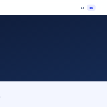
LT
EN
n