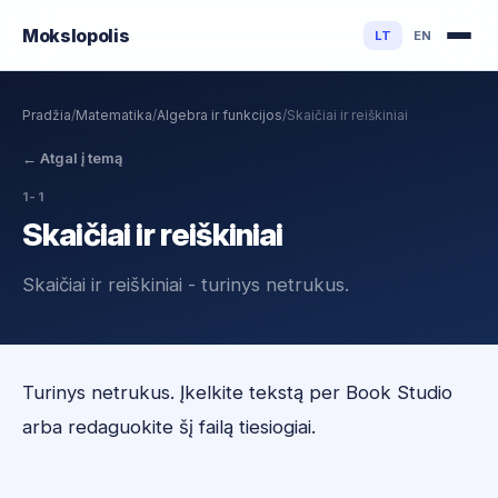
Mokslo
polis
LT
EN
Pradžia
/
Matematika
/
Algebra ir funkcijos
/
Skaičiai ir reiškiniai
←
Atgal į temą
1-1
Skaičiai ir reiškiniai
Skaičiai ir reiškiniai - turinys netrukus.
Turinys netrukus. Įkelkite tekstą per Book Studio
arba redaguokite šį failą tiesiogiai.