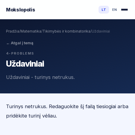
Mokslo
polis
LT
EN
Pradžia
/
Matematika
/
Tikimybės ir kombinatorika
/
Uždaviniai
←
Atgal į temą
4-PROBLEMS
Uždaviniai
Uždaviniai - turinys netrukus.
Turinys netrukus. Redaguokite šį failą tiesiogiai arba
pridėkite turinį vėliau.