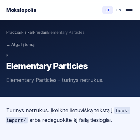
Mokslo
polis
LT
EN
Pradžia
/
Fizika
/
Priedai
/
Elementary Particles
←
Atgal į temą
F
Elementary Particles
Elementary Particles - turinys netrukus.
Turinys netrukus. Įkelkite lietuvišką tekstą į
book-
arba redaguokite šį failą tiesiogiai.
import/