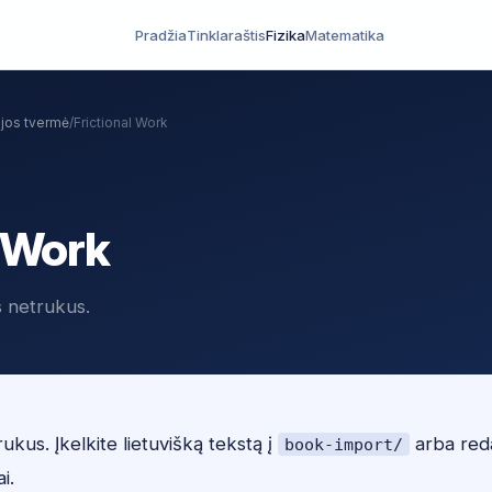
Pradžia
Tinklaraštis
Fizika
Matematika
ijos tvermė
/
Frictional Work
l Work
s netrukus.
ukus. Įkelkite lietuvišką tekstą į
arba red
book-import/
ai.