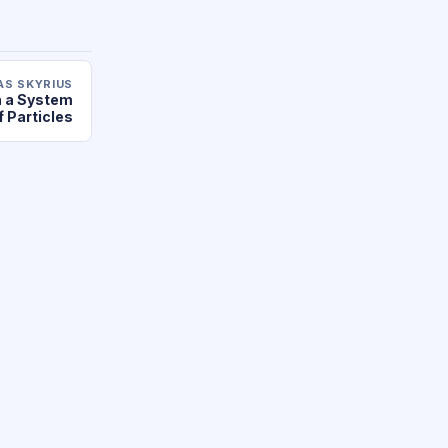
AS SKYRIUS
n a System
f Particles