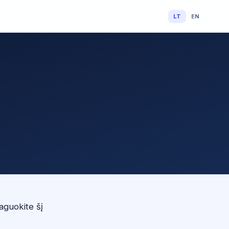
LT
EN
aguokite šį