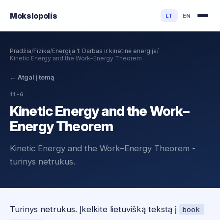
Mokslo
polis
LT
EN
Pradžia
/
Fizika
/
Energija 1: Darbas ir kinetinė energija
/
Kinetic Energy and the Work–Energy Theorem
←
Atgal į temą
11-6
Kinetic Energy and the Work–
Energy Theorem
Kinetic Energy and the Work–Energy Theorem -
turinys netrukus.
Turinys netrukus. Įkelkite lietuvišką tekstą į
book-