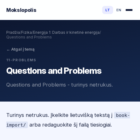
Mokslo
polis
LT
EN
Pradžia
/
Fizika
/
Energija 1: Darbas ir kinetinė energija
/
Questions and Problems
←
Atgal į temą
11-PROBLEMS
Questions and Problems
Questions and Problems - turinys netrukus.
Turinys netrukus. Įkelkite lietuvišką tekstą į
book-
arba redaguokite šį failą tiesiogiai.
import/