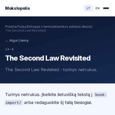
Mokslo
polis
LT
EN
Pradžia
/
Fizika
/
Entropija ir termodinamikos antrasis dėsnis
/
The Second Law Revisited
←
Atgal į temą
24-8
The Second Law Revisited
The Second Law Revisited - turinys netrukus.
Turinys netrukus. Įkelkite lietuvišką tekstą į
book-
arba redaguokite šį failą tiesiogiai.
import/