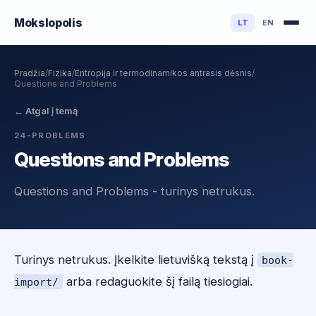
Mokslo
polis
LT
EN
Pradžia
/
Fizika
/
Entropija ir termodinamikos antrasis dėsnis
/
Questions and Problems
←
Atgal į temą
24-PROBLEMS
Questions and Problems
Questions and Problems - turinys netrukus.
Turinys netrukus. Įkelkite lietuvišką tekstą į
book-
arba redaguokite šį failą tiesiogiai.
import/