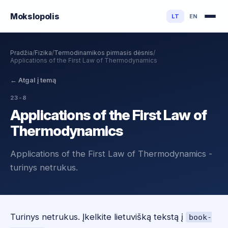
Mokslo
polis
LT
EN
Pradžia
/
Fizika
/
Termodinamikos pirmasis dėsnis
/
Applications of the First Law of Thermodynamics
←
Atgal į temą
23-8
Applications of the First Law of
Thermodynamics
Applications of the First Law of Thermodynamics -
turinys netrukus.
Turinys netrukus. Įkelkite lietuvišką tekstą į
book-