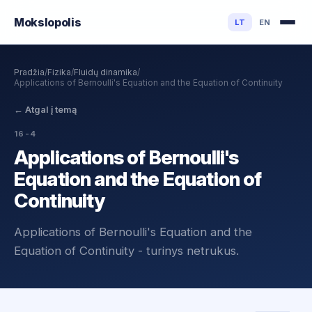
Mokslo
polis
LT
EN
Pradžia
/
Fizika
/
Fluidų dinamika
/
Applications of Bernoulli's Equation and the Equation of Continuity
←
Atgal į temą
16-4
Applications of Bernoulli's
Equation and the Equation of
Continuity
Applications of Bernoulli's Equation and the
Equation of Continuity - turinys netrukus.