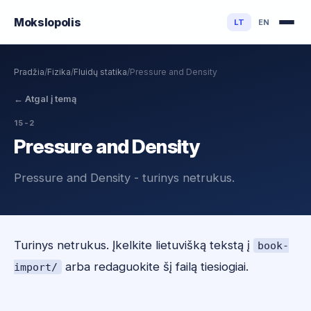
Mokslo
polis
LT
EN
Pradžia
/
Fizika
/
Fluidų statika
/
Pressure and Density
←
Atgal į temą
15-2
Pressure and Density
Pressure and Density - turinys netrukus.
Turinys netrukus. Įkelkite lietuvišką tekstą į
book-
arba redaguokite šį failą tiesiogiai.
import/