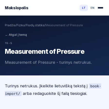
Mokslo
polis
LT
EN
Pradžia
/
Fizika
/
Fluidų statika
/
Measurement of Pressure
←
Atgal į temą
15-5
Measurement of Pressure
Measurement of Pressure - turinys netrukus.
Turinys netrukus. Įkelkite lietuvišką tekstą į
book-
arba redaguokite šį failą tiesiogiai.
import/