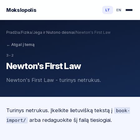
Mokslo
polis
LT
EN
Pradžia
/
Fizika
/
Jėga ir Niutono dėsniai
/
Newton's First Law
←
Atgal į temą
3-2
Newton's First Law
Newton's First Law - turinys netrukus.
Turinys netrukus. Įkelkite lietuvišką tekstą į
book-
arba redaguokite šį failą tiesiogiai.
import/