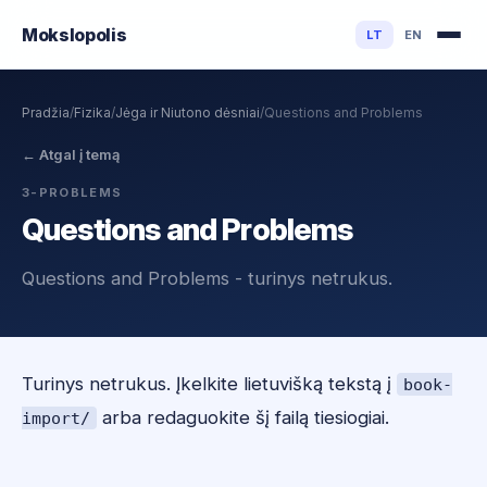
Mokslo
polis
LT
EN
Pradžia
/
Fizika
/
Jėga ir Niutono dėsniai
/
Questions and Problems
←
Atgal į temą
3-PROBLEMS
Questions and Problems
Questions and Problems - turinys netrukus.
Turinys netrukus. Įkelkite lietuvišką tekstą į
book-
arba redaguokite šį failą tiesiogiai.
import/