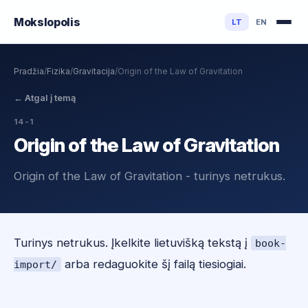
Mokslo
polis
LT
EN
Pradžia
/
Fizika
/
Gravitacija
/
Origin of the Law of Gravitation
←
Atgal į temą
14-1
Origin of the Law of Gravitation
Origin of the Law of Gravitation - turinys netrukus.
Turinys netrukus. Įkelkite lietuvišką tekstą į
book-
arba redaguokite šį failą tiesiogiai.
import/