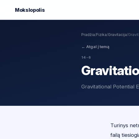
Mokslo
polis
Pradžia
/
Fizika
/
Gravitacija
/
Gravit
←
Atgal į temą
14-6
Gravitatio
Gravitational Potential 
Turinys netr
failą tiesiogi