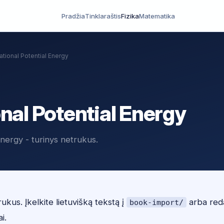
Pradžia
Tinklaraštis
Fizika
Matematika
ational Potential Energy
nal Potential Energy
Energy - turinys netrukus.
ukus. Įkelkite lietuvišką tekstą į
arba red
book-import/
ai.