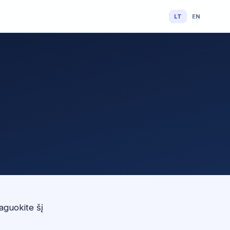
LT
EN
aguokite šį