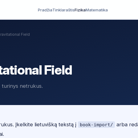
Pradžia
Tinklaraštis
Fizika
Matematika
avitational Field
ational Field
- turinys netrukus.
ukus. Įkelkite lietuvišką tekstą į
arba red
book-import/
ai.