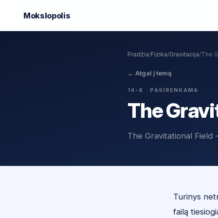
Mokslo
polis
Pradžia
/
Fizika
/
Gravitacija
/
The Gr
←
Atgal į temą
14-8
· PASIRENKAMA
The Gravit
The Gravitational Field 
Turinys netr
failą tiesiogi