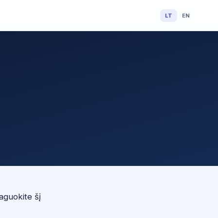
LT
EN
aguokite šį