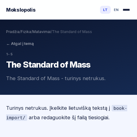
Mokslo
polis
LT
EN
Pradžia
/
Fizika
/
Matavimai
/
The Standard of Mass
←
Atgal į temą
1-5
The Standard of Mass
The Standard of Mass - turinys netrukus.
Turinys netrukus. Įkelkite lietuvišką tekstą į
book-
arba redaguokite šį failą tiesiogiai.
import/