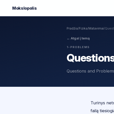
Mokslo
polis
Pradžia
/
Fizika
/
Matavimai
/
Quest
←
Atgal į temą
1-PROBLEMS
Questions
Questions and Problems
Turinys netr
failą tiesiogi