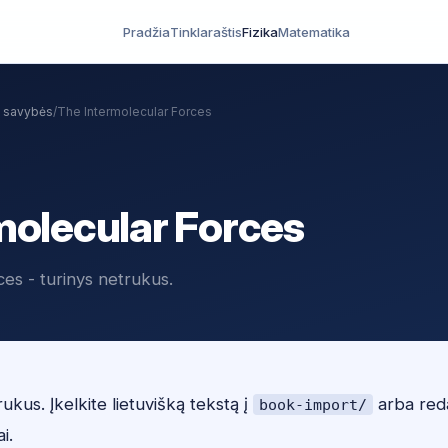
Pradžia
Tinklaraštis
Fizika
Matematika
s savybės
/
The Intermolecular Forces
molecular Forces
es - turinys netrukus.
ukus. Įkelkite lietuvišką tekstą į
arba red
book-import/
ai.