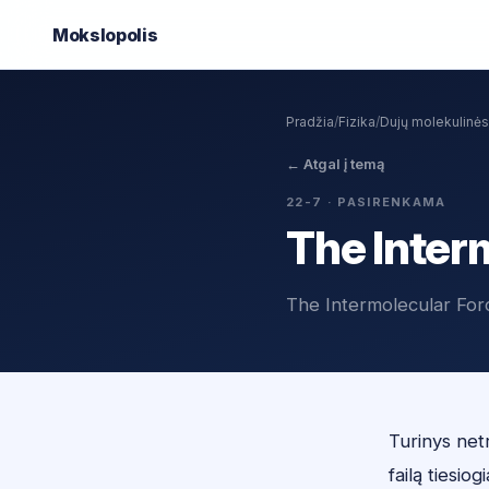
Mokslo
polis
Pradžia
/
Fizika
/
Dujų molekulinė
←
Atgal į temą
22-7
· PASIRENKAMA
The Inter
The Intermolecular Forc
Turinys netr
failą tiesiogi