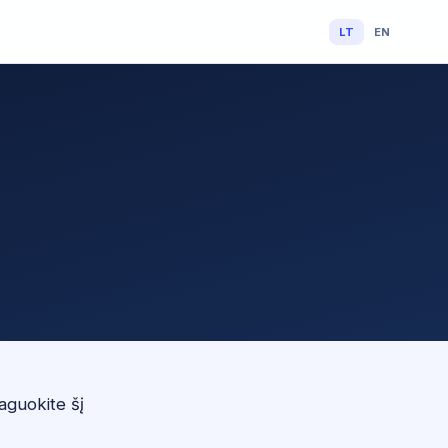
LT
EN
aguokite šį