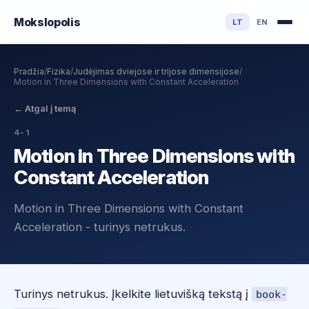
Mokslo
polis
LT
EN
Pradžia
/
Fizika
/
Judėjimas dviejose ir trijose dimensijose
/
Motion in Three Dimensions with Constant Acceleration
←
Atgal į temą
4-1
Motion in Three Dimensions with
Constant Acceleration
Motion in Three Dimensions with Constant
Acceleration - turinys netrukus.
Turinys netrukus. Įkelkite lietuvišką tekstą į
book-