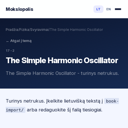
Mokslo
polis
LT
EN
Pradžia
/
Fizika
/
Svyravimai
/
The Simple Harmonic Oscillator
←
Atgal į temą
17-2
The Simple Harmonic Oscillator
The Simple Harmonic Oscillator - turinys netrukus.
Turinys netrukus. Įkelkite lietuvišką tekstą į
book-
arba redaguokite šį failą tiesiogiai.
import/