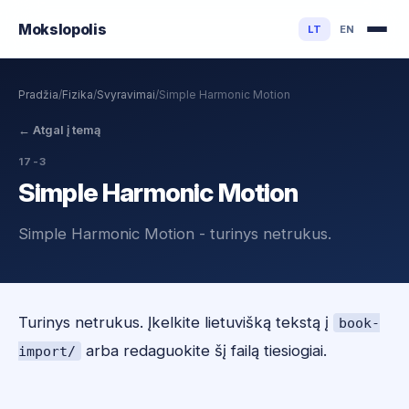
Mokslo
polis
LT
EN
Pradžia
/
Fizika
/
Svyravimai
/
Simple Harmonic Motion
←
Atgal į temą
17-3
Simple Harmonic Motion
Simple Harmonic Motion - turinys netrukus.
Turinys netrukus. Įkelkite lietuvišką tekstą į
book-
arba redaguokite šį failą tiesiogiai.
import/