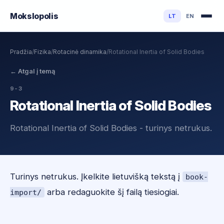
Mokslo
polis
LT
EN
Pradžia
/
Fizika
/
Rotacinė dinamika
/
Rotational Inertia of Solid Bodies
←
Atgal į temą
9-3
Rotational Inertia of Solid Bodies
Rotational Inertia of Solid Bodies - turinys netrukus.
Turinys netrukus. Įkelkite lietuvišką tekstą į
book-
arba redaguokite šį failą tiesiogiai.
import/