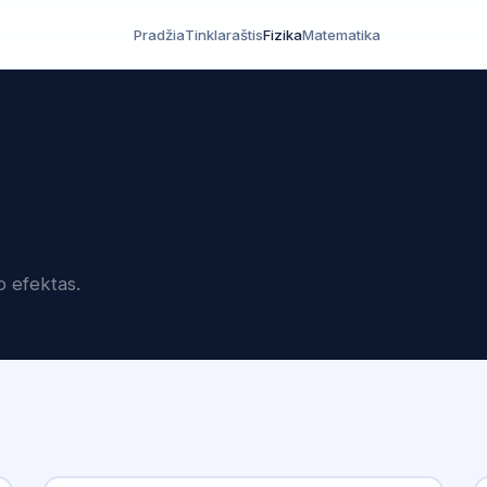
Pradžia
Tinklaraštis
Fizika
Matematika
o efektas.