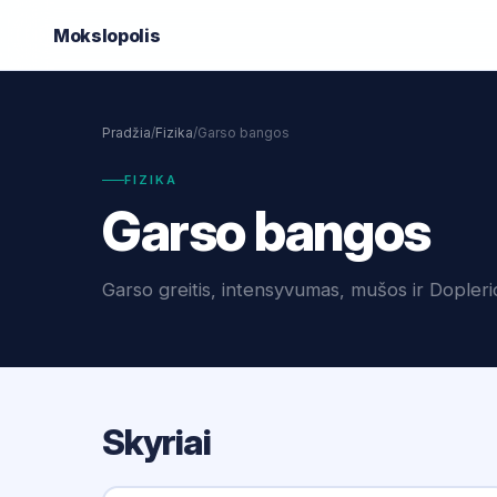
Mokslo
polis
Pradžia
/
Fizika
/
Garso bangos
FIZIKA
Garso bangos
Garso greitis, intensyvumas, mušos ir Dopleri
Skyriai