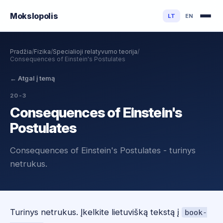
Mokslo
polis
LT
EN
Pradžia
/
Fizika
/
Specialioji relatyvumo teorija
/
Consequences of Einstein's Postulates
←
Atgal į temą
20-3
Consequences of Einstein's
Postulates
Consequences of Einstein's Postulates - turinys
netrukus.
Turinys netrukus. Įkelkite lietuvišką tekstą į
book-